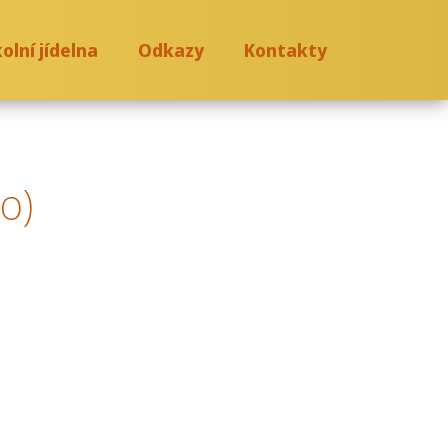
olní jídelna
Odkazy
Kontakty
o)