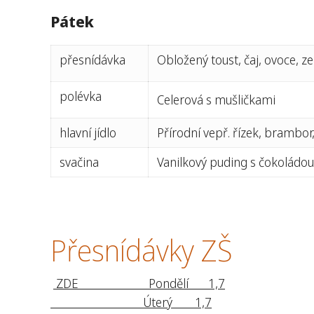
Pátek
přesnídávka
Obložený toust, čaj, ovoce, z
polévka
Celerová s mušličkami
hlavní jídlo
Přírodní vepř. řízek, brambo
svačina
Vanilkový puding s čokoládou,
Přesnídávky ZŠ
ZDE Pondělí 1,7
Úterý 1,7