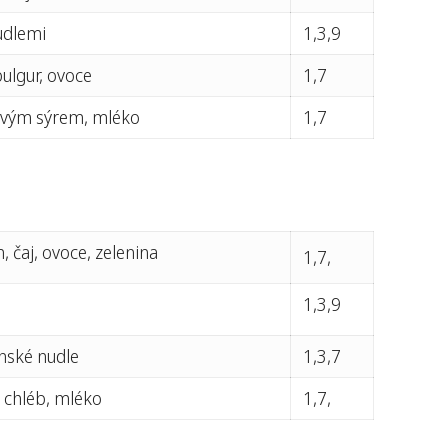
udlemi
1,3,9
bulgur, ovoce
1,7
ovým sýrem, mléko
1,7
 čaj, ovoce, zelenina
1,7,
1,3,9
nské nudle
1,3,7
 chléb, mléko
1,7,