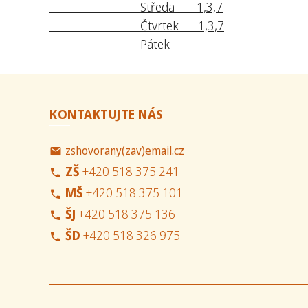
Středa 1,3,7
Čtvrtek 1,3,7
Pátek
KONTAKTUJTE NÁS
zshovorany(zav)email.cz
ZŠ
+420 518 375 241
MŠ
+420 518 375 101
ŠJ
+420 518 375 136
ŠD
+420 518 326 975