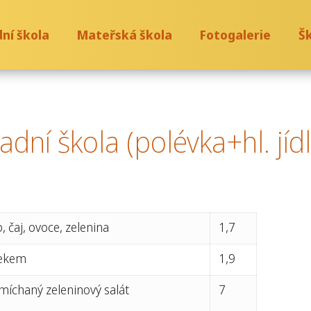
ní škola
Mateřská škola
Fotogalerie
Šk
dní škola (polévka+hl. jídl
čaj, ovoce, zelenina
1,7
nekem
1,9
míchaný zeleninový salát
7