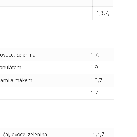
1,3,7,
 ovoce, zelenina,
1,7,
ranulátem
1,9
ňkami a mákem
1,3,7
1,7
 čaj, ovoce, zelenina
1,4,7