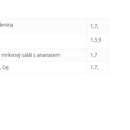
elenina
1,7,
1,3,9
r, mrkvový salát s ananasem
1,7
 čaj
1,7,