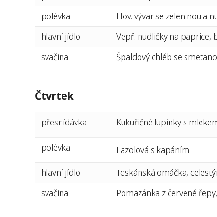
polévka
Hov. vývar se zeleninou a n
hlavní jídlo
Vepř. nudličky na paprice, 
svačina
Špaldový chléb se smetan
Čtvrtek
přesnídávka
Kukuřičné lupínky s mlékem,
polévka
Fazolová s kapáním
hlavní jídlo
Toskánská omáčka, celestý
svačina
Pomazánka z červené řepy,