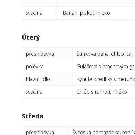
svačina
Banán, piškot mléko
Úterý
přesnídávka
Šunková pěna, chléb, čaj,
polévka
Gulášová s hrachovým g
hlavní jídlo
Kynuté knedlíky s meru
svačina
Chléb s ramou, mléko
Středa
přesnídávka
Švédská pomazánka, rohlík,