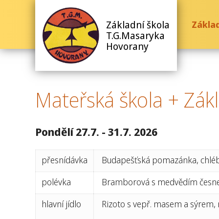
Základní škola
Základ
T.G.Masaryka
Hovorany
Mateřská škola + Zákla
Pondělí 27.
7. - 31.7. 2026
přesnídávka
Budapešťská pomazánka, chléb, 
polévka
Bramborová s medvědím čes
hlavní jídlo
Rizoto s vepř. masem a sýrem, 